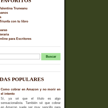
 FAVORITOS
Valentina Truneanu
manos
a
Triunfa con tu libro
uaras
teraria
nline para Escritores
DAS POPULARES
Como cobrar en Amazon y no morir en
el intento
Sí, ya sé que el título es algo
sensacionalista. También sé que cobrar
en Amazon suele ser muy sencillo para