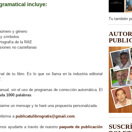
gramatical incluye:
Tu también p
número y género
AUTOR
 y símbolos
PUBLI
tografía de la RAE
iones no castellanas
al de tu libro. Es lo que se llama en la industria editorial
”.
anual, sin el uso de programas de corrección automática. El
ada 1000 palabras
.
viarme un mensaje y te haré una propuesta personalizada.
ribirme a
publicatulibrogratis@gmail.com
.
SUSCR
emos ayudarte a través de nuestro
paquete de publicación