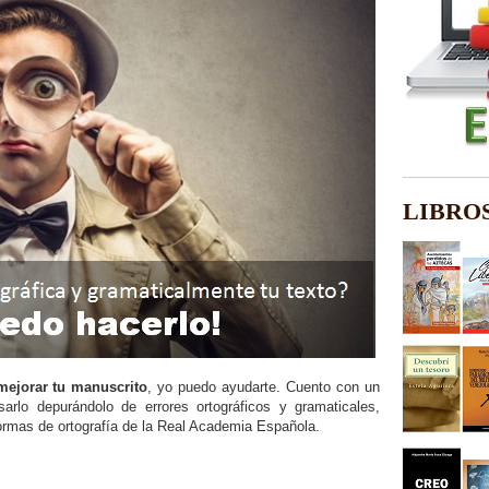
LIBRO
mejorar tu manuscrito
, yo puedo ayudarte. Cuento con un
arlo depurándolo de errores ortográficos y gramaticales,
ormas de ortografía de la Real Academia Española.