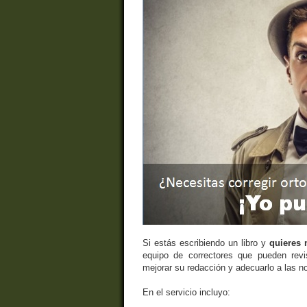
Si estás escribiendo un libro y
quieres 
equipo de correctores que pueden revis
mejorar su redacción y adecuarlo a las n
En el servicio incluyo: